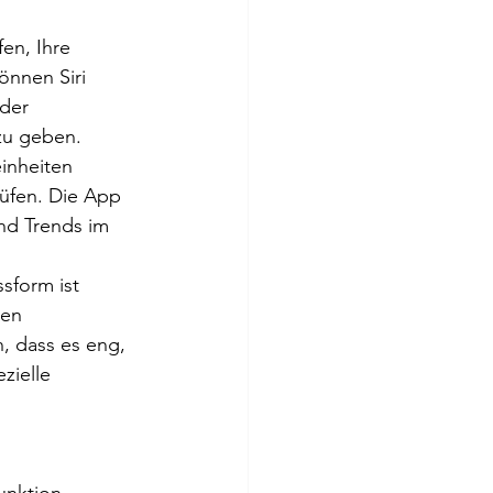
en, Ihre 
nnen Siri 
der 
 zu geben.
inheiten 
rüfen. Die App 
und Trends im 
sform ist 
en 
, dass es eng, 
zielle 