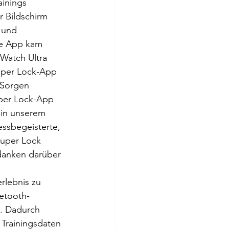
ainings 
r Bildschirm 
 und 
se App kam 
 Watch Ultra 
uper Lock-App 
 Sorgen 
uper Lock-App 
 in unserem 
essbegeisterte, 
Super Lock 
edanken darüber 
rlebnis zu 
etooth-
. Dadurch 
 Trainingsdaten 