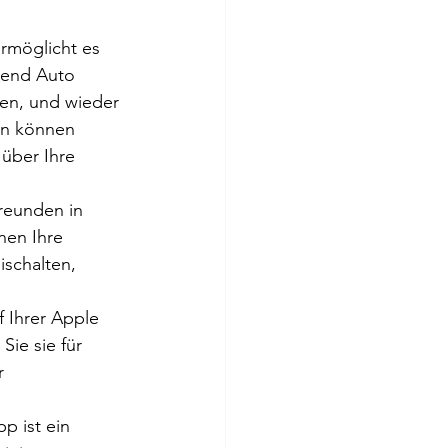
rmöglicht es 
rend Auto 
gen, und wieder 
en können 
 über Ihre 
reunden in 
nen Ihre 
ischalten, 
 Ihrer Apple 
ie sie für 
r 
p ist ein 