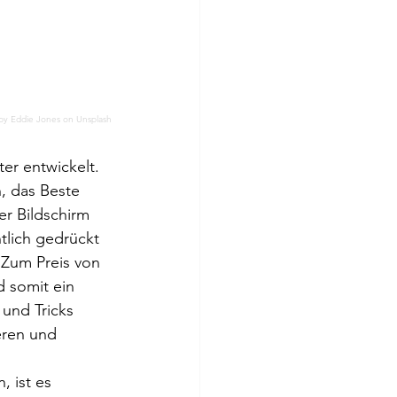
by 
Eddie Jones
 on 
Unsplash
er entwickelt. 
, das Beste 
r Bildschirm 
tlich gedrückt 
 Zum Preis von 
d somit ein 
 und Tricks 
eren und 
, ist es 