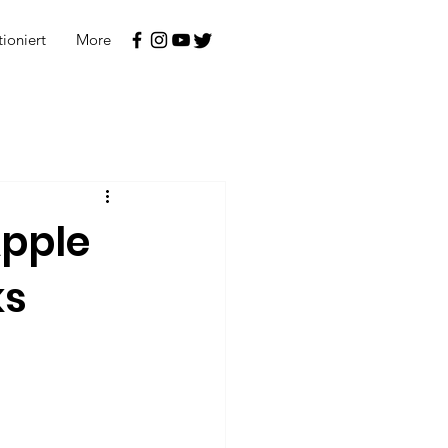
tioniert
More
Apple
ks