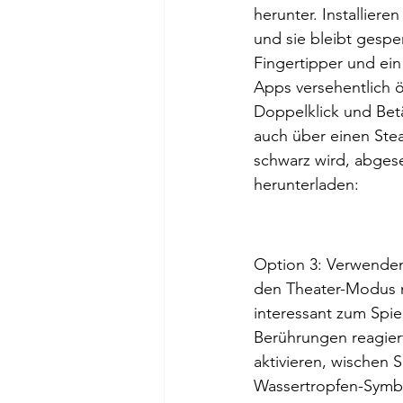
herunter. Installiere
und sie bleibt gespe
Fingertipper und ein
Apps versehentlich ö
Doppelklick und Betä
auch über einen Stea
schwarz wird, abgese
herunterladen:
Option 3: Verwenden
den Theater-Modus n
interessant zum Spie
Berührungen reagiert
aktivieren, wischen 
Wassertropfen-Symbol