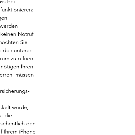
ss bei 
unktionieren: 
gen 
 werden 
t keinen Notruf 
möchten Sie 
ie den unteren 
rum zu öffnen. 
enötigen Ihren 
erren, müssen 
rsicherungs-
ckelt wurde, 
t die 
rsehentlich den 
uf Ihrem iPhone 