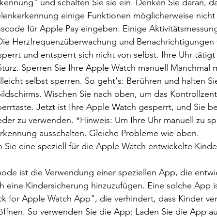
ennung" und schalten Sie sie ein. Denken Sie daran, da
lenkerkennung einige Funktionen möglicherweise nicht f
sscode für Apple Pay eingeben. Einige Aktivitätsmessun
. Die Herzfrequenzüberwachung und Benachrichtigungen
 sperrt und entsperrt sich nicht von selbst. Ihre Uhr tätig
Sturz. Sperren Sie Ihre Apple Watch manuell Manchmal 
lleicht selbst sperren. So geht's: Berühren und halten S
ildschirms. Wischen Sie nach oben, um das Kontrollzent
perrtaste. Jetzt ist Ihre Apple Watch gesperrt, und Sie b
eder zu verwenden. *Hinweis: Um Ihre Uhr manuell zu sp
rkennung ausschalten. Gleiche Probleme wie oben.
Sie eine speziell für die Apple Watch entwickelte Kinde
hode ist die Verwendung einer speziellen App, die entwi
 eine Kindersicherung hinzuzufügen. Eine solche App is
k for Apple Watch App", die verhindert, dass Kinder ve
 öffnen. So verwenden Sie die App: Laden Sie die App a