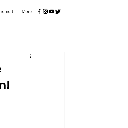
tioniert
More
e
n!